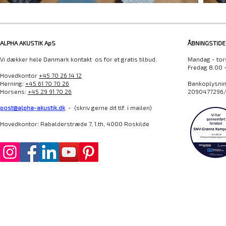
ALPHA AKUSTIK ApS
ÅBNINGSTIDE
Vi dækker hele Danmark kontakt os for et gratis tilbud.
Mandag - tor
Fredag 8.00 
Hovedkontor
+45 70 26 14 12
Herning:
+45 61 70 70 26
Bankoplysning
Horsens:
+45 29 91 70 26
2090477296/
post@alpha-akustik.dk
- (skriv gerne dit tlf. i mailen)
Hovedkontor: Rabalderstræde 7, 1.th, 4000 Roskilde