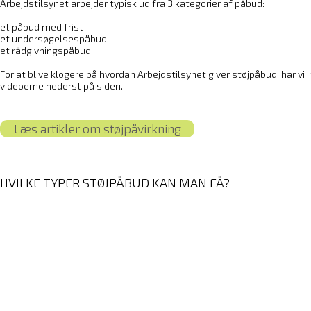
Arbejdstilsynet arbejder typisk ud fra 3 kategorier af påbud:
et påbud med frist
et undersøgelsespåbud
et rådgivningspåbud
For at blive klogere på hvordan Arbejdstilsynet giver støjpåbud, har vi 
videoerne nederst på siden.
Læs artikler om støjpåvirkning
HVILKE TYPER STØJPÅBUD KAN MAN FÅ?