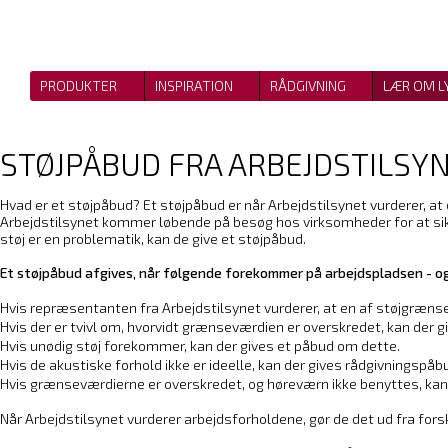
PRODUKTER
INSPIRATION
RÅDGIVNING
LÆR OM L
STØJPÅBUD FRA ARBEJDSTILSY
Hvad er et støjpåbud? Et støjpåbud er når Arbejdstilsynet vurderer, at
Arbejdstilsynet kommer løbende på besøg hos virksomheder for at sikr
støj er en problematik, kan de give et støjpåbud.
Et støjpåbud afgives, når følgende forekommer på arbejdspladsen - o
Hvis repræsentanten fra Arbejdstilsynet vurderer, at en af støjgræns
Hvis der er tvivl om, hvorvidt grænseværdien er overskredet, kan de
Hvis unødig støj forekommer, kan der gives et påbud om dette.
Hvis de akustiske forhold ikke er ideelle, kan der gives rådgivningspåb
Hvis grænseværdierne er overskredet, og høreværn ikke benyttes, ka
Når Arbejdstilsynet vurderer arbejdsforholdene, gør de det ud fra forsk