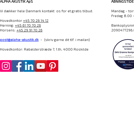
ALPHA AKUSTIK ApS
ÅBNINGSTIDE
Vi dækker hele Danmark kontakt os for et gratis tilbud.
Mandag - tor
Fredag 8.00 
Hovedkontor
+45 70 26 14 12
Herning:
+45 61 70 70 26
Bankoplysning
Horsens:
+45 29 91 70 26
2090477296/
post@alpha-akustik.dk
- (skriv gerne dit tlf. i mailen)
Hovedkontor: Rabalderstræde 7, 1.th, 4000 Roskilde