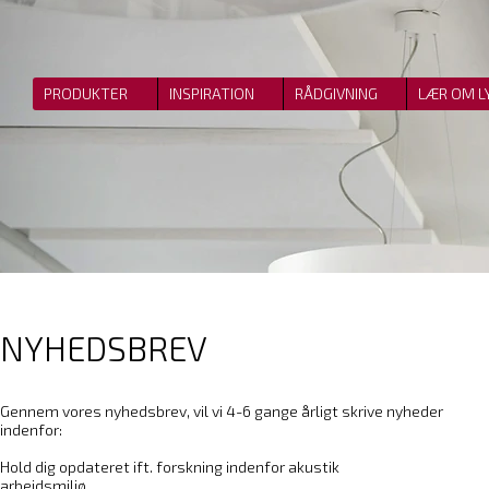
PRODUKTER
INSPIRATION
RÅDGIVNING
LÆR OM L
NYHEDSBREV
Gennem vores nyhedsbrev, vil vi 4-6 gange årligt skrive nyheder
indenfor:
Hold dig opdateret ift. forskning indenfor akustik
arbejdsmiljø