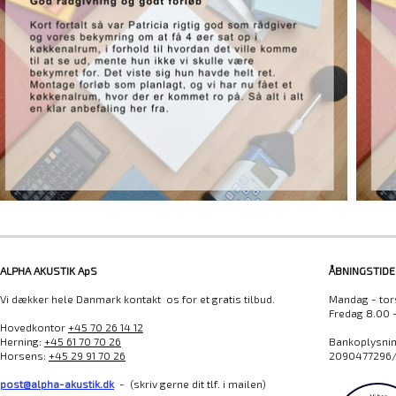
ALPHA AKUSTIK ApS
ÅBNINGSTIDE
Vi dækker hele Danmark kontakt os for et gratis tilbud.
Mandag - tor
Fredag 8.00 
Hovedkontor
+45 70 26 14 12
Herning:
+45 61 70 70 26
Bankoplysning
Horsens:
+45 29 91 70 26
2090477296/
post@alpha-akustik.dk
- (skriv gerne dit tlf. i mailen)