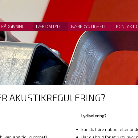
RÅDGIVNING
LÆR OM LYD
BÆREDYGTIGHED
KONTAKT 
ER AKUSTIKREGULERING?
Lydisolering?
kan du høre naboer eller und
bliver lang tid i rummet)
Har du brug for et rum, hvor