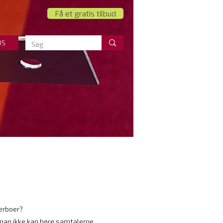
Få et gratis tilbud
OS
erboer?
 man ikke kan høre samtalerne