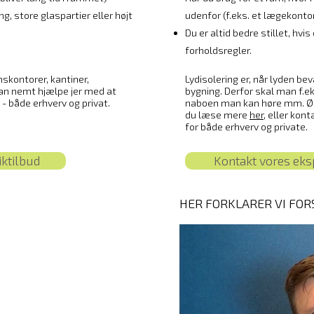
g, store glaspartier eller højt
udenfor (f.eks. et lægekonto
Du er altid bedre stillet, hvi
forholdsregler.
mskontorer, kantiner,
Lydisolering er, når lyden b
kan nemt hjælpe jer med at
bygning. Derfor skal man f.e
 - både erhverv og privat.
naboen man kan høre mm. Øns
du læse mere
her
, eller kont
for både erhverv og private.
iktilbud
Kontakt vores eksp
D
HER FORKLARER VI FO