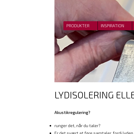
PRODUKTER
INSPIRATION
LYDISOLERING ELL
Akustikregulering?
runger det, når du taler?
Er det svært at føre samtaler, fordi lyden 