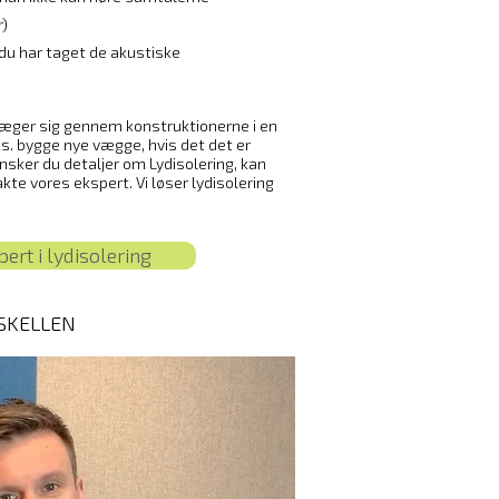
r)
s du har taget de akustiske
evæger sig gennem konstruktionerne i en
ks. bygge nye vægge, hvis det det er
ker du detaljer om Lydisolering, kan
akte vores ekspert. Vi løser lydisolering
ert i lydisolering
RSKELLEN