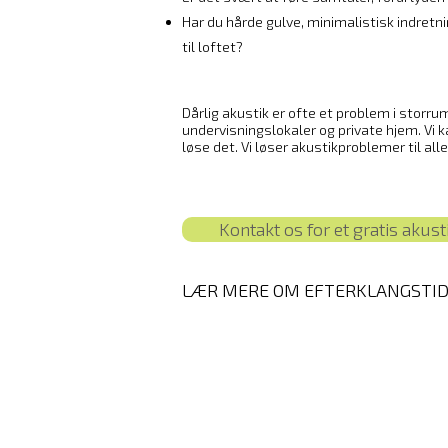
Har du hårde gulve, minimalistisk indretnin
til loftet?
Dårlig akustik er ofte et problem i storru
undervisningslokaler og private hjem. Vi 
løse det. Vi løser akustikproblemer til alle
Kontakt os for et gratis akust
LÆR MERE OM EFTERKLANGSTI