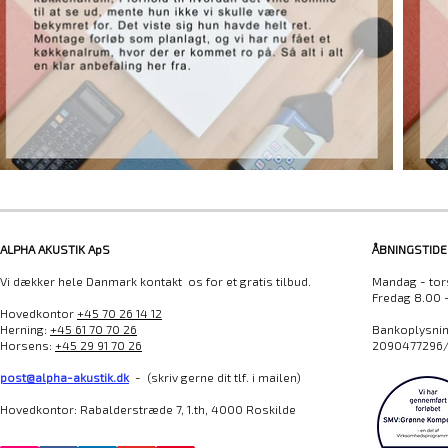
ALPHA AKUSTIK ApS
ÅBNINGSTIDE
Vi dækker hele Danmark kontakt os for et gratis tilbud.
Mandag - tor
Fredag 8.00 
Hovedkontor
+45 70 26 14 12
Herning:
+45 61 70 70 26
Bankoplysning
Horsens:
+45 29 91 70 26
2090477296/
post@alpha-akustik.dk
- (skriv gerne dit tlf. i mailen)
Hovedkontor: Rabalderstræde 7, 1.th, 4000 Roskilde