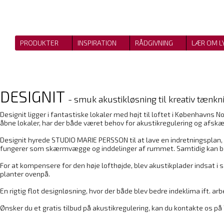
PRODUKTER
INSPIRATION
RÅDGIVNING
LÆR OM L
DESIGNIT
- smuk akustikløsning til kreativ tænkn
Designit ligger i fantastiske lokaler med højt til loftet i Københav
åbne lokaler, har der både været behov for akustikregulering og afs
Designit hyrede STUDIO MARIE PERSSON til at lave en indretningsplan, 
fungerer som skærmvægge og inddelinger af rummet. Samtidig kan b
For at kompensere for den høje lofthøjde, blev akustikplader indsat i 
planter ovenpå.
En rigtig flot designløsning, hvor der både blev bedre indeklima ift. a
Ønsker du et gratis tilbud på akustikregulering, kan du kontakte os på 