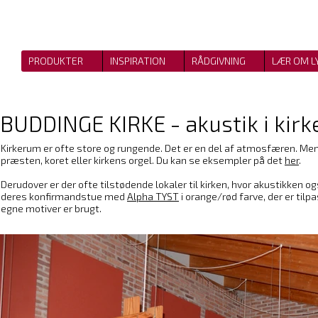
PRODUKTER
INSPIRATION
RÅDGIVNING
LÆR OM L
BUDDINGE KIRKE - akustik i kir
Kirkerum er ofte store og rungende. Det er en del af atmosfæren. Men
præsten, koret eller kirkens orgel. Du kan se eksempler på det
her
.
Derudover er der ofte tilstødende lokaler til kirken, hvor akustikken og
deres konfirmandstue med
Alpha TYST
i orange/rød farve, der er ti
egne motiver er brugt.