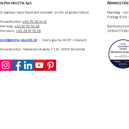
ALPHA AKUSTIK ApS
ÅBNINGSTIDE
Vi dækker hele Danmark kontakt os for et gratis tilbud.
Mandag - tor
Fredag 8.00 
Hovedkontor
+45 70 26 14 12
Herning:
+45 61 70 70 26
Bankoplysning
Horsens:
+45 29 91 70 26
2090477296/
post@alpha-akustik.dk
- (skriv gerne dit tlf. i mailen)
Hovedkontor: Rabalderstræde 7, 1.th, 4000 Roskilde