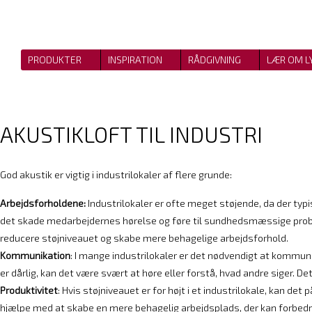
PRODUKTER
INSPIRATION
RÅDGIVNING
LÆR OM L
AKUSTIKLOFT TIL INDUSTRI
God akustik er vigtig i industrilokaler af flere grunde:
Arbejdsforholdene:
Industrilokaler er ofte meget støjende, da der typis
det skade medarbejdernes hørelse og føre til sundhedsmæssige proble
reducere støjniveauet og skabe mere behagelige arbejdsforhold.
Kommunikation
: I mange industrilokaler er det nødvendigt at kommun
er dårlig, kan det være svært at høre eller forstå, hvad andre siger. De
Produktivitet
: Hvis støjniveauet er for højt i et industrilokale, kan d
hjælpe med at skabe en mere behagelig arbejdsplads, der kan forbedre