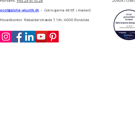
Horsens:
+45 29 91 70 26
2090477296/
post@alpha-akustik.dk
- (skriv gerne dit tlf. i mailen)
Hovedkontor: Rabalderstræde 7, 1.th, 4000 Roskilde