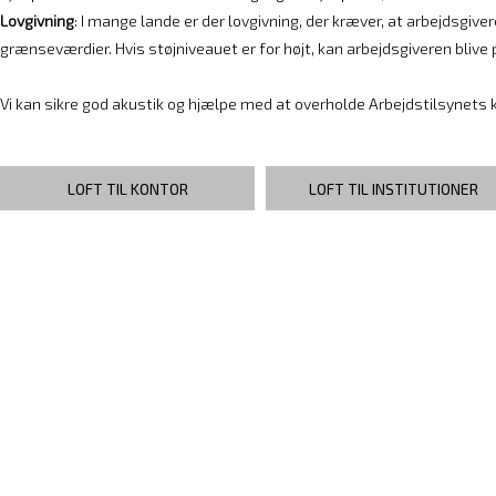
Lovgivning
: I mange lande er der lovgivning, der kræver, at arbejdsgive
grænseværdier. Hvis støjniveauet er for højt, kan arbejdsgiveren blive 
Vi kan sikre god akustik og hjælpe med at overholde Arbejdstilsynets kra
LOFT TIL KONTOR
LOFT TIL INSTITUTIONER
TTS INDUSTRILOFT
ALPHA ROBUST 