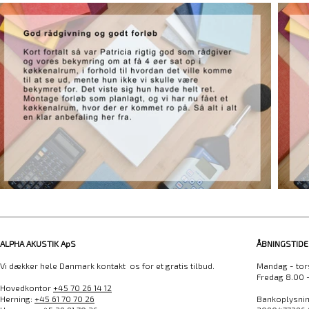
ALPHA AKUSTIK ApS
ÅBNINGSTIDE
Vi dækker hele Danmark kontakt os for et gratis tilbud.
Mandag - tor
Fredag 8.00 
Hovedkontor
+45 70 26 14 12
Herning:
+45 61 70 70 26
Bankoplysning