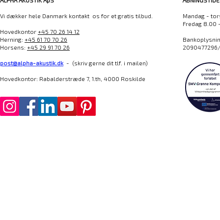
ALPHA AKUSTIK ApS
ÅBNINGSTIDE
Vi dækker hele Danmark kontakt os for et gratis tilbud.
Mandag - tor
Fredag 8.00 
Hovedkontor
+45 70 26 14 12
Herning:
+45 61 70 70 26
Bankoplysning
Horsens:
+45 29 91 70 26
2090477296/
post@alpha-akustik.dk
- (skriv gerne dit tlf. i mailen)
Hovedkontor: Rabalderstræde 7, 1.th, 4000 Roskilde