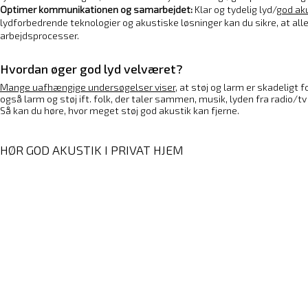
Optimer kommunikationen og samarbejdet:
Klar og tydelig lyd/
god ak
lydforbedrende teknologier og akustiske løsninger kan du sikre, at alle
arbejdsprocesser.
Hvordan øger god lyd velværet?
Mange uafhængige undersøgelser viser,
at støj og larm er skadeligt f
også larm og støj ift. folk, der taler sammen, musik, lyden fra radio/t
Så kan du høre, hvor meget støj god akustik kan fjerne.
HØR GOD AKUSTIK I PRIVAT HJEM