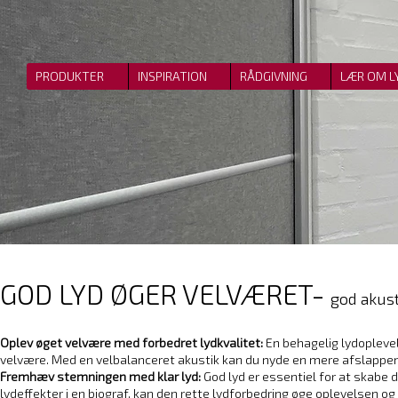
PRODUKTER
INSPIRATION
RÅDGIVNING
LÆR OM L
GOD LYD ØGER VELVÆRET-
g
od akust
Oplev øget velvære med forbedret lydkvalitet:
En behagelig lydoplevel
velvære. Med en velbalanceret akustik kan du nyde en mere afslap
Fremhæv stemningen med klar lyd:
God lyd er essentiel for at skabe d
lydeffekter i en biograf, kan den rette lydforbedring øge oplevelsen