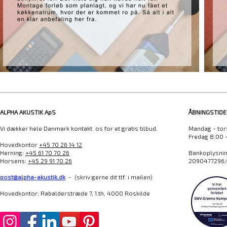
ALPHA AKUSTIK ApS
ÅBNINGSTIDE
Vi dækker hele Danmark kontakt os for et gratis tilbud.
Mandag - tor
Fredag 8.00 
Hovedkontor
+45 70 26 14 12
Herning:
+45 61 70 70 26
Bankoplysning
Horsens:
+45 29 91 70 26
2090477296/
post@alpha-akustik.dk
- (skriv gerne dit tlf. i mailen)
Hovedkontor: Rabalderstræde 7, 1.th, 4000 Roskilde