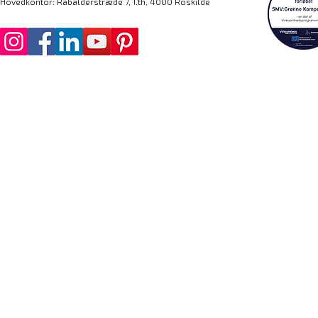
Hovedkontor: Rabalderstræde 7, 1.th, 4000 Roskilde