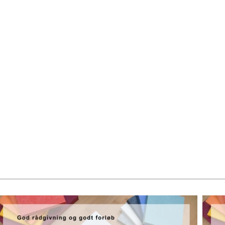
TROLDTEKT (hårdfør akustikløsning)