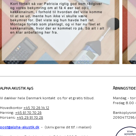
ALPHA AKUSTIK ApS
ÅBNINGSTIDE
Vi dækker hele Danmark kontakt os for et gratis tilbud.
Mandag - tor
Fredag 8.00 
Hovedkontor
+45 70 26 14 12
Herning:
+45 61 70 70 26
Bankoplysning
Horsens:
+45 29 91 70 26
2090477296/
post@alpha-akustik.dk
- (skriv gerne dit tlf. i mailen)