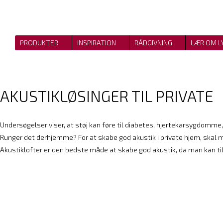
PRODUKTER
INSPIRATION
RÅDGIVNING
LÆR OM L
AKUSTIKLØSINGER TIL PRIVATE
Undersøgelser viser, at støj kan føre til diabetes, hjertekarsygdomme
​Runger det derhjemme? For at skabe god akustik i private hjem, skal 
Akustiklofter er den bedste måde at skabe god akustik, da man kan t
ALPHA SOLO (til loft og skråvægge)
ALPHA DIRECT (ti