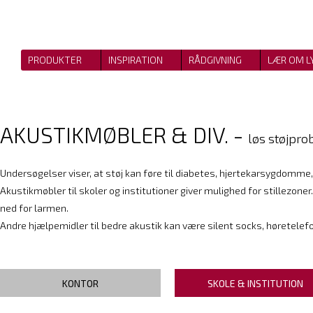
PRODUKTER
INSPIRATION
RÅDGIVNING
LÆR OM L
AKUSTIKMØBLER & DIV. -
løs støjpr
Undersøgelser viser, at støj kan føre til diabetes, hjertekarsygdomme
Akustikmøbler til skoler og institutioner giver mulighed for stillezone
ned for larmen.
Andre hjælpemidler til bedre akustik kan være silent socks, høretelefo
KONTOR
SKOLE & INSTITUTION