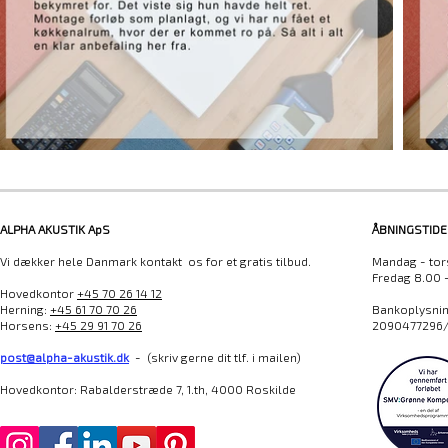
ALPHA AKUSTIK ApS
ÅBNINGSTIDE
Vi dækker hele Danmark kontakt os for et gratis tilbud.
Mandag - tor
Fredag 8.00 
Hovedkontor
+45 70 26 14 12
Herning:
+45 61 70 70 26
Bankoplysning
Horsens:
+45 29 91 70 26
2090477296/
post@alpha-akustik.dk
- (skriv gerne dit tlf. i mailen)
Hovedkontor: Rabalderstræde 7, 1.th, 4000 Roskilde