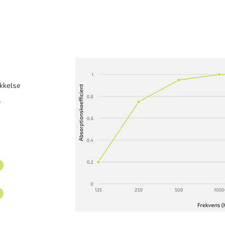
ykkelse
r