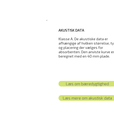
AKUSTISK DATA
Klasse A. De akustiske data er
afhængige af hvilken størrelse, t
og placering der vælges for
absorbenten. Den anviste kurve e
beregnet med en 40 mm plade.
Læs om bæredygtighed
Læs mere om akustisk data