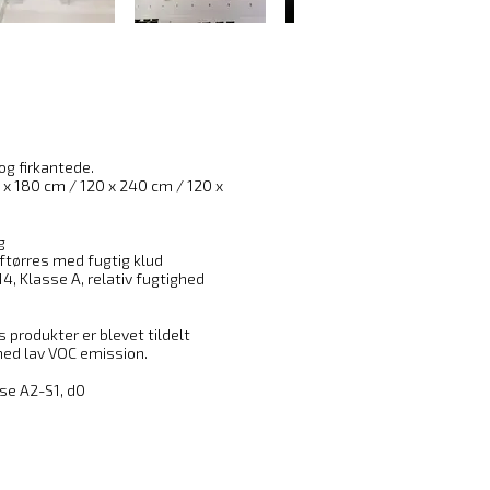
og firkantede.
 x 180 cm / 120 x 240 cm / 120 x
g
aftørres med fugtig klud
, Klasse A, relativ fugtighed
s produkter er blevet tildelt
ed lav VOC emission.
se A2-S1, d0