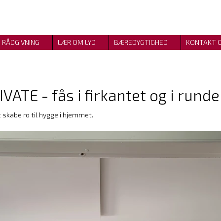
RÅDGIVNING
LÆR OM LYD
BÆREDYGTIGHED
KONTAKT 
ATE - fås i firkantet og i runde
t skabe ro til hygge i hjemmet.