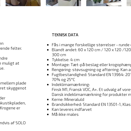
TEKNISK DATA
en
Fås i mange forskellige størrelser - runde 
nde felter.
Blandt andet: 60 x 120 cm / 120 x 120 /120
300 cm
andre
Tykkelse: 4 cm
e muligt at
Montage: Tæt-på beslag eller krogophæn
se.
Rengøring: støvsugning og aftørring. Kan 
Fugtbestandighed: Standard EN 13964: 2014
70% og 25°C
d mellem plade
Indeklimamærkning:
skret skyggenot
Finsk M1, Fransk VOC, A+. Et udvalg af vore
Dansk indeklimamærkning for produkter m
 der
Kerne: Mineraluld
 akustikpladen,
Brandsikkerhed: Standard EN 13501-1, Klas
Krogene er
Kan leveres indfarvet
Må ikke males
ndvis af SOLO