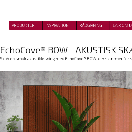
PRODUKTER
INSPIRATION
RÅDGIVNING
LÆR OM L
EchoCove® BOW - AKUSTISK 
Skab en smuk akustikløsning med
EchoCove® BOW,
der skærmer for s