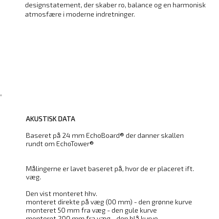
designstatement, der skaber ro, balance og en harmonisk
atmosfære i moderne indretninger.
AKUSTISK DATA
Baseret på 24 mm EchoBoard® der danner skallen
rundt om EchoTower®
Målingerne er lavet baseret på, hvor de er placeret ift.
væg.
Den vist monteret hhv.
monteret direkte på væg (00 mm) - den grønne kurve
monteret 50 mm fra væg - den gule kurve
monteret 200 mm fra væg - den blå kurve.