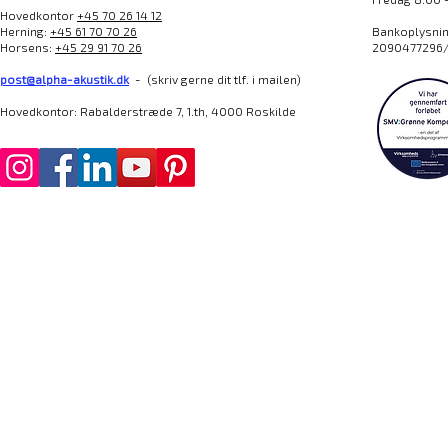
Hovedkontor
+45 70 26 14 12
Herning:
+45 61 70 70 26
Bankoplysning
Horsens:
+45 29 91 70 26
2090477296/
post@alpha-akustik.dk
- (skriv gerne dit tlf. i mailen)
Hovedkontor: Rabalderstræde 7, 1.th, 4000 Roskilde