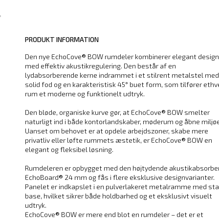
PRODUKT INFORMATION
Den nye EchoCove® BOW rumdeler kombinerer elegant design
med effektiv akustikregulering. Den består af en
lydabsorberende kerne indrammet i et stilrent metalstel med
solid fod og en karakteristisk 45° buet form, som tilfører ethv
rum et moderne og funktionelt udtryk.
Den bløde, organiske kurve gør, at EchoCove® BOW smelter
naturligt ind i både kontorlandskaber, møderum og åbne miljøe
Uanset om behovet er at opdele arbejdszoner, skabe mere
privatliv eller løfte rummets æstetik, er EchoCove® BOW en
elegant og fleksibel løsning.
Rumdeleren er opbygget med den højtydende akustikabsorbe
EchoBoard® 24 mm og fås i flere eksklusive designvarianter.
Panelet er indkapslet i en pulverlakeret metalramme med sta
base, hvilket sikrer både holdbarhed og et eksklusivt visuelt
udtryk.
EchoCove® BOW er mere end blot en rumdeler – det er et