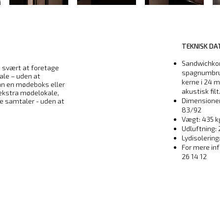
TEKNISK DA
Sandwichko
e svært at foretage
spagnumbrun
ale – uden at
kerne i 24 
kan en mødeboks eller
akustisk filt
ekstra mødelokale,
Dimensioner
ge samtaler - uden at
83/92
Vægt: 435 k
Udluftning: 
Lydisolering:
For mere in
26 14 12