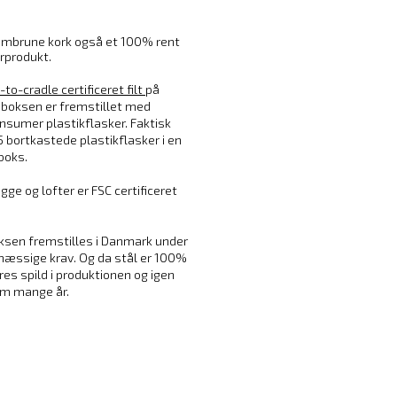
umbrune kork også et 100% rent
rprodukt.
to-cradle certificeret filt
på
nboksen er fremstillet med
sumer plastikflasker. Faktisk
5 bortkastede plastikflasker i en
boks.
ge og lofter er FSC certificeret
ksen fremstilles i Danmark under
mæssige krav. Og da stål er 100%
es spild i produktionen og igen
om mange år.