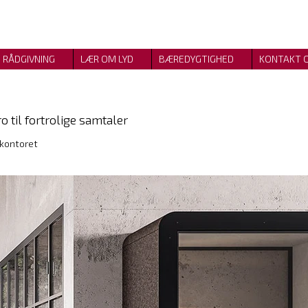
RÅDGIVNING
LÆR OM LYD
BÆREDYGTIGHED
KONTAKT 
ro
til fortrolige samtaler
 kontoret