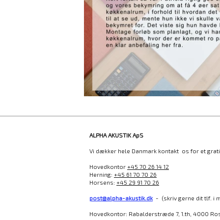
ALPHA AKUSTIK ApS
Vi dækker hele Danmark kontakt os for et gratis
Hovedkontor
+45 70 26 14 12
Herning:
+45 61 70 70 26
Horsens:
+45 29 91 70 26
post@alpha-akustik.dk
- (skriv gerne dit tlf. i
Hovedkontor: Rabalderstræde 7, 1.th, 4000 Ro