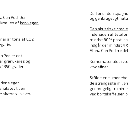
Derfor er den spagn
ha Cph Pod. Den
og genbrugeligt natu
skrælles af
kork-egen
Den akustiske cradle-
indersiden af telefo
oner af tons af CO2,
mindst 60% post-con
gativ.
indgår der mindst 47
Alpha Cph Pod møde
ph Pod er det
der granukeres og
Kernematerialet i væg
f 350 grader
krydsfiner.
Ståldelene i mødebo
e dens eget
de strengeste miljø
nulatet til en
genbrugeligt minimer
 skæres i skiver.
ved bortskaffelsen 