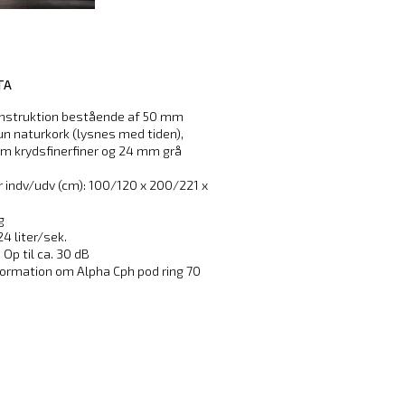
TA
nstruktion bestående af 50 mm
 naturkork (lysnes med tiden),
mm krydsfinerfiner og 24 mm grå
.
 indv/udv (cm): 100/120 x 200/221 x
g
24 liter/sek.
 Op til ca. 30 dB
formation om Alpha Cph pod ring 70