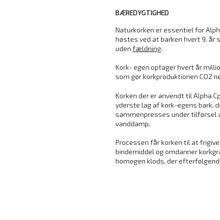
BÆREDYGTIGHED
Naturkorken er essentiel for Alp
høstes ved at barken hvert 9. år 
uden
fældning
.
Kork- egen optager hvert år milli
som gør korkproduktionen CO2 ne
Korken
der er anvendt til Alpha C
yderste
lag af kork-egens bark, 
sammenpresses under tilførsel a
vanddamp.
Processen får korken til at frigiv
bindemiddel og omdanner korkgra
homogen klods, der efterfølgende