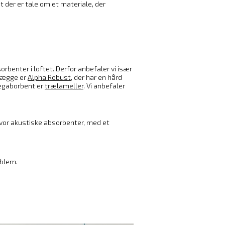
t der er tale om et materiale, der
rbenter i loftet. Derfor anbefaler vi især
 vægge er
Alpha Robust
, der har en hård
vægaborbent er
trælameller
. Vi anbefaler
hvor akustiske absorbenter, med et
oblem.