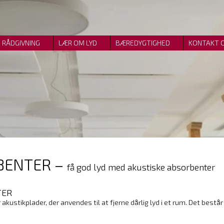
RÅDGIVNING
LÆR OM LYD
BÆREDYGTIGHED
KONTAKT 
BENTER –
få god lyd med akustiske absorbenter
TER
akustikplader, der anvendes til at fjerne dårlig lyd i et rum. Det best