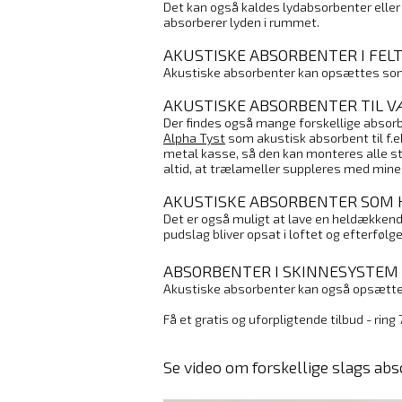
Det kan også kaldes lydabsorbenter eller l
absorberer lyden i rummet.
AKUSTISKE ABSORBENTER I FEL
Akustiske absorbenter kan opsættes som f
AKUSTISKE ABSORBENTER TIL 
Der findes også mange forskellige absorbe
Alpha Tyst
som akustisk absorbent til f.e
metal kasse, så den kan monteres alle s
altid, at trælameller suppleres med miner
AKUSTISKE ABSORBENTER SOM
Det er også muligt at lave en heldækken
pudslag bliver opsat i loftet og efterfø
ABSORBENTER I SKINNESYSTEM
Akustiske absorbenter kan også opsættes
Få et gratis og uforpligtende tilbud - ring
Se video om forskellige slags ab