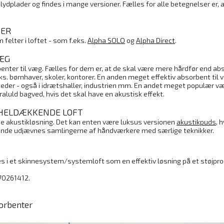
ydplader og findes i mange versioner. Fælles for alle betegnelser er, a
TER
elter i loftet - som f.eks.
Alpha SOLO
og
Alpha Direct
.
VÆG
nter til væg. Fælles for dem er, at de skal være mere hårdfør end abso
ks. børnhaver, skoler, kontorer. En anden meget effektiv absorbent til
teder - også i idrætshaller, industrien mm. En andet meget populær 
aluld bagved, hvis det skal have en akustisk effekt.
 HELDÆKKENDE LOFT
de akustikløsning. Det kan enten være luksus versionen
akustikpuds
, 
lgende udjævnes samlingerne af håndværkere med særlige teknikker.
 i et skinnesystem/systemloft som en effektiv løsning på et støjpr
 70261412.
sorbenter