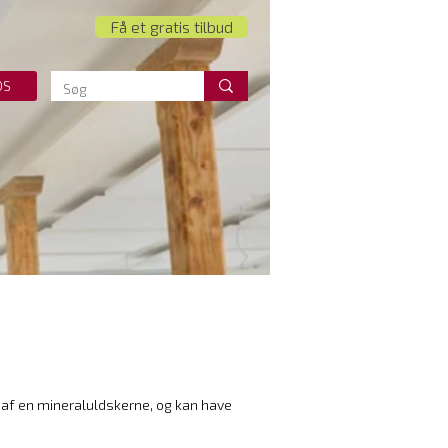
Få et gratis tilbud
OS
år af en mineraluldskerne, og kan have