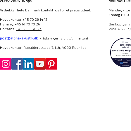
ALPHA AKUSTIK ApS
ÅBNINGSTIDE
Vi dækker hele Danmark kontakt os for et gratis tilbud.
Mandag - tor
Fredag 8.00 
Hovedkontor
+45 70 26 14 12
Herning:
+45 61 70 70 26
Bankoplysning
Horsens:
+45 29 91 70 26
2090477296/
post@alpha-akustik.dk
- (skriv gerne dit tlf. i mailen)
Hovedkontor: Rabalderstræde 7, 1.th, 4000 Roskilde