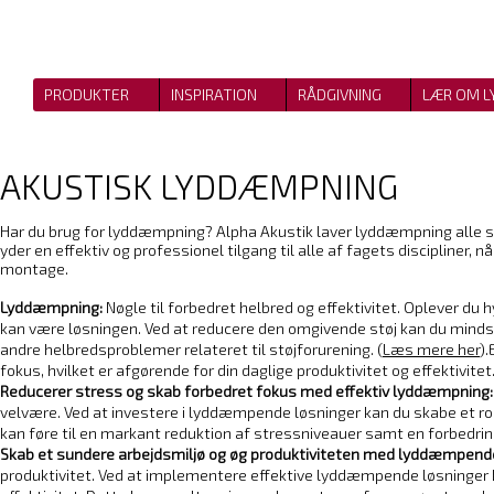
PRODUKTER
INSPIRATION
RÅDGIVNING
LÆR OM L
AKUSTISK LYDDÆMPNING
Har du brug for lyddæmpning?
Alpha Akustik laver lyddæmpning alle ste
yder en effektiv og professionel tilgang til alle af fagets discipliner,
montage.
Lyddæmpning:
Nøgle til forbedret helbred og effektivitet. Oplever d
kan være løsningen. Ved at reducere den omgivende støj kan du minds
andre helbredsproblemer relateret til støjforurening. (
Læs mere her
)
fokus, hvilket er afgørende for din daglige produktivitet og effektivitet
Reducerer stress og skab forbedret fokus med effektiv lyddæmpning
velvære. Ved at investere i lyddæmpende løsninger kan du skabe et ro
kan føre til en markant reduktion af stressniveauer samt en forbedring
Skab et sundere arbejdsmiljø og øg produktiviteten med lyddæmpende
produktivitet. Ved at implementere effektive lyddæmpende løsninger