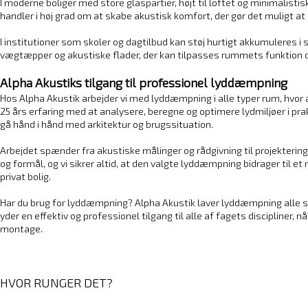
I moderne boliger med store glaspartier, højt til loftet og minimalis
handler i høj grad om at skabe akustisk komfort, der gør det muligt a
I institutioner som skoler og dagtilbud kan støj hurtigt akkumuleres
vægtæpper og akustiske flader, der kan tilpasses rummets funktion og
Alpha Akustiks tilgang til professionel lyddæmpning
Hos Alpha Akustik arbejder vi med lyddæmpning i alle typer rum, hvor 
25 års erfaring med at analysere, beregne og optimere lydmiljøer i pra
gå hånd i hånd med arkitektur og brugssituation.
Arbejdet spænder fra akustiske målinger og rådgivning til projekterin
og formål, og vi sikrer altid, at den valgte lyddæmpning bidrager til 
privat bolig.
Har du brug for lyddæmpning? Alpha Akustik laver lyddæmpning alle ste
yder en effektiv og professionel tilgang til alle af fagets discipliner,
montage.
HVOR RUNGER DET?