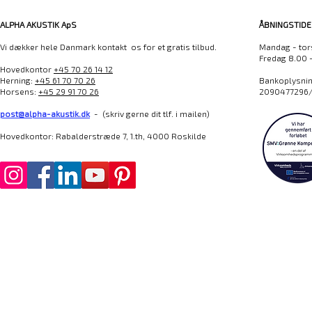
ALPHA AKUSTIK ApS
ÅBNINGSTIDE
Vi dækker hele Danmark kontakt os for et gratis tilbud.
Mandag - tor
Fredag 8.00 
Hovedkontor
+45 70 26 14 12
Herning:
+45 61 70 70 26
Bankoplysning
Horsens:
+45 29 91 70 26
2090477296/
post@alpha-akustik.dk
- (skriv gerne dit tlf. i mailen)
Hovedkontor: Rabalderstræde 7, 1.th, 4000 Roskilde