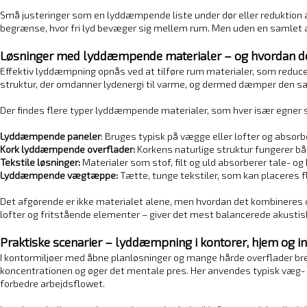
Små justeringer som en lyddæmpende liste under dør eller reduktion 
begrænse, hvor fri lyd bevæger sig mellem rum. Men uden en samlet ak
Løsninger med lyddæmpende materialer – og hvordan d
Effektiv lyddæmpning opnås ved at tilføre rum materialer, som reducer
struktur, der omdanner lydenergi til varme, og dermed dæmper den s
Der findes flere typer lyddæmpende materialer, som hver især egner si
Lyddæmpende paneler
: Bruges typisk på vægge eller lofter og absor
Kork lyddæmpende overflader:
Korkens naturlige struktur fungerer b
Tekstile løsninger:
Materialer som stof, filt og uld absorberer tale- og
Lyddæmpende vægtæppe:
Tætte, tunge tekstiler, som kan placeres fl
Det afgørende er ikke materialet alene, men hvordan det kombineres o
lofter og fritstående elementer – giver det mest balancerede akustis
Praktiske scenarier – lyddæmpning i kontorer, hjem og in
I kontormiljøer med åbne planløsninger og mange hårde overflader bred
koncentrationen og øger det mentale pres. Her anvendes typisk væg- 
forbedre arbejdsflowet.