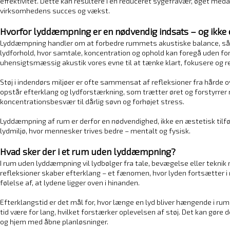
effektivitet. Dette kan resultere i en reduceret sygefravær, øget med
virksomhedens succes og vækst.
Hvorfor lyddæmpning er en nødvendig indsats – og ikke
Lyddæmpning handler om at forbedre rummets akustiske balance, så s
lydforhold, hvor samtale, koncentration og ophold kan foregå uden forst
uhensigtsmæssig akustik vores evne til at tænke klart, fokusere og re
Støj i indendørs miljøer er ofte sammensat af refleksioner fra hårde ov
opstår efterklang og lydforstærkning, som trætter øret og forstyrrer
koncentrationsbesvær til dårlig søvn og forhøjet stress.
Lyddæmpning af rum er derfor en nødvendighed, ikke en æstetisk tilføj
lydmiljø, hvor mennesker trives bedre – mentalt og fysisk.
Hvad sker der i et rum uden lyddæmpning?
I rum uden lyddæmpning vil lydbølger fra tale, bevægelse eller teknik
refleksioner skaber efterklang – et fænomen, hvor lyden fortsætter i r
følelse af, at lydene ligger oven i hinanden.
Efterklangstid er det mål for, hvor længe en lyd bliver hængende i ru
tid være for lang, hvilket forstærker oplevelsen af støj. Det kan gøre d
og hjem med åbne planløsninger.