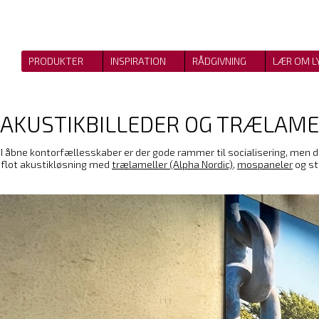
PRODUKTER
INSPIRATION
RÅDGIVNING
LÆR OM L
AKUSTIKBILLEDER OG TRÆLAME
I åbne kontorfællesskaber er der gode rammer til socialisering, men d
flot akustikløsning med
trælameller (Alpha Nordic)
,
mospaneler
og s