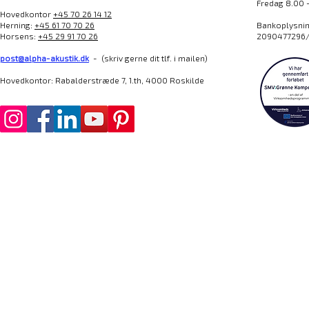
Fredag 8.00 
Hovedkontor
+45 70 26 14 12
Herning:
+45 61 70 70 26
Bankoplysning
Horsens:
+45 29 91 70 26
2090477296/
post@alpha-akustik.dk
- (skriv gerne dit tlf. i mailen)
Hovedkontor: Rabalderstræde 7, 1.th, 4000 Roskilde