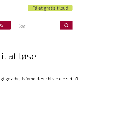
Få et gratis tilbud
OS
l at løse
ige arbejdsforhold. Her bliver der set på