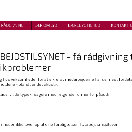
RÅDGIVNING
LÆR OM LYD
BÆREDYGTIGHED
KONTAKT 
JDSTILSYNET - få rådgivning ti
tikproblemer
hos virksomheder for at sikre, at medarbejderne har de mest fordelagt
holdene - blandt andet akustik.
lads, vil de typisk reagere med følgende former for påbud:
heden ikke lever op til sine forpligtelser ift. arbejdsmiljøloven.