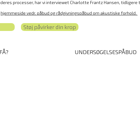
g deres processer, har vi interviewet Charlotte Frantz Hansen, tidligere 
s
hjemmeside vedr. påbud og rådgivningspåbud om akustiske forhold.
Støj påvirker din krop
FÅ?
UNDERSØGELSESPÅBUD