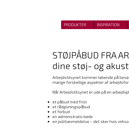
PRODUKTER
INSPIRATION
STØJPÅBUD FRA ARBE
dine støj- og akus
Arbejdstilsynet kommer løbende på besøg 
mange forskellige aspekter af arbejdsfor
Når Arbejdstilsynet er ude på en arbejdsp
et påbud med frist
et rådgivningspåbud
et forbud
en administrativ bøde
en politianmeldelse – det sker hvis virksom