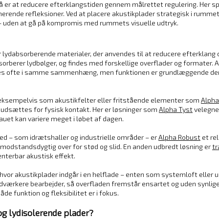
å er at reducere efterklangstiden gennem målrettet regulering. Her spill
erende refleksioner. Ved at placere akustikplader strategisk i rumme
 – uden at gå på kompromis med rummets visuelle udtryk.
 lydabsorberende materialer, der anvendes til at reducere efterklang 
sorberer lydbølger, og findes med forskellige overflader og formater.
bruges ofte i samme sammenhæng, men funktionen er grundlæggende d
– eksempelvis som akustikfelter eller fritstående elementer som
Alph
 udsættes for fysisk kontakt. Her er løsninger som
Alpha Tyst
velegned
eauet kan variere meget i løbet af dagen.
rhed – som idrætshaller og industrielle områder – er
Alpha Robust
et re
modstandsdygtig over for stød og slid. En anden udbredt løsning er
tr
nterbar akustisk effekt.
 hvor akustikplader indgår i en helflade – enten som systemloft eller 
værkere bearbejder, så overfladen fremstår ensartet og uden synlige 
både funktion og fleksibilitet er i fokus.
og lydisolerende plader?