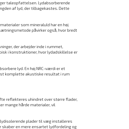
inger taleopfattelsen. Lydabsorberende
ngden af lyd, der tilbagekastes. Dette
rmaterialer som mineraluld har en høj
psætningsmetode påvirker også, hvor bredt
ninger, der arbejder inde i rummet,
k i konstruktioner, hvor lydadskillelse er
bsorbere lyd. En høj NRC-værdi er et
est komplette akustiske resultat i rum
te reflekteres uhindret over større flader,
ler mange hårde materialer, vil
lydisolerende plader til væg installeres
er skaber en mere ensartet lydfordeling og