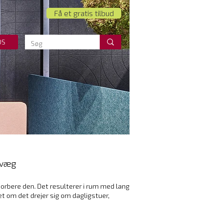
Få et gratis tilbud
OS
g væg
sorbere den. Det resulterer i rum med lang
t om det drejer sig om dagligstuer,