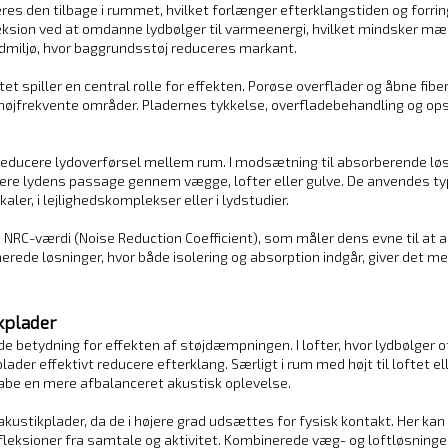
eres den tilbage i rummet, hvilket forlænger efterklangstiden og forr
fleksion ved at omdanne lydbølger til varmeenergi, hvilket mindsker mæ
miljø, hvor baggrundsstøj reduceres markant.
spiller en central rolle for effekten. Porøse overflader og åbne fibe
 højfrekvente områder. Pladernes tykkelse, overfladebehandling og o
 reducere lydoverførsel mellem rum. I modsætning til absorberende løs
ere lydens passage gennem vægge, lofter eller gulve. De anvendes typis
er, i lejlighedskomplekser eller i lydstudier.
NRC-værdi (Noise Reduction Coefficient), som måler dens evne til at a
erede løsninger, hvor både isolering og absorption indgår, giver det m
kplader
e betydning for effekten af støjdæmpningen. I lofter, hvor lydbølger of
ader effektivt reducere efterklang. Særligt i rum med højt til loftet el
kabe en mere afbalanceret akustisk oplevelse.
stikplader, da de i højere grad udsættes for fysisk kontakt. Her kan 
efleksioner fra samtale og aktivitet. Kombinerede væg- og loftløsning