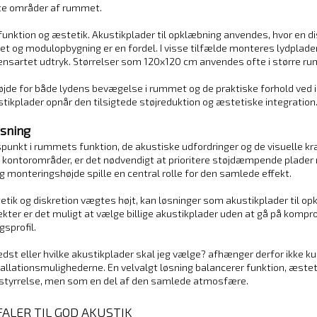
mte områder af rummet.
ktion og æstetik. Akustikplader til opklæbning anvendes, hvor en di
et og modulopbygning er en fordel. I visse tilfælde monteres lydplader
 ensartet udtryk. Størrelser som 120x120 cm anvendes ofte i større ru
e for både lydens bevægelse i rummet og de praktiske forhold ved ins
tikplader opnår den tilsigtede støjreduktion og æstetiske integration
øsning
unkt i rummets funktion, de akustiske udfordringer og de visuelle krav 
e kontorområder, er det nødvendigt at prioritere støjdæmpende plade
g monteringshøjde spille en central rolle for den samlede effekt.
tik og diskretion vægtes højt, kan løsninger som akustikplader til o
ekter er det muligt at vælge billige akustikplader uden at gå på komp
sprofil.
st eller hvilke akustikplader skal jeg vælge? afhænger derfor ikke ku
allationsmulighederne. En velvalgt løsning balancerer funktion, æste
rstyrrelse, men som en del af den samlede atmosfære.
FALER TIL GOD AKUSTIK