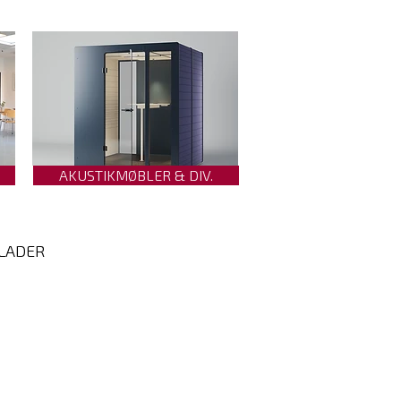
AKUSTIKMØBLER & DIV.
PLADER