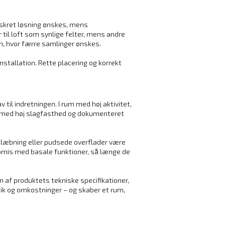
skret løsning ønskes, mens
 til loft som synlige felter, mens andre
m, hvor færre samlinger ønskes.
tallation. Rette placering og korrekt
.
til indretningen. I rum med høj aktivitet,
r med høj slagfasthed og dokumenteret
pklæbning eller pudsede overflader være
romis med basale funktioner, så længe de
n af produktets tekniske specifikationer,
tik og omkostninger – og skaber et rum,