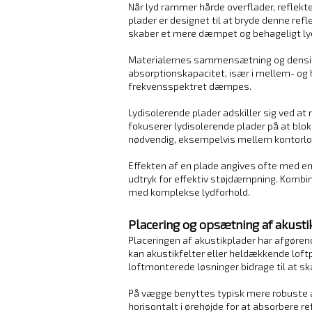
Når lyd rammer hårde overflader, reflekt
plader er designet til at bryde denne re
skaber et mere dæmpet og behageligt lyd
Materialernes sammensætning og densitet 
absorptionskapacitet, især i mellem- og
frekvensspektret dæmpes.
Lydisolerende plader adskiller sig ved at
fokuserer lydisolerende plader på at blok
nødvendig, eksempelvis mellem kontorlokal
Effekten af en plade angives ofte med en 
udtryk for effektiv støjdæmpning. Kombin
med komplekse lydforhold.
Placering og opsætning af akusti
Placeringen af akustikplader har afgørend
kan akustikfelter eller heldækkende loftpl
loftmonterede løsninger bidrage til at s
På vægge benyttes typisk mere robuste aku
horisontalt i ørehøjde for at absorbere r