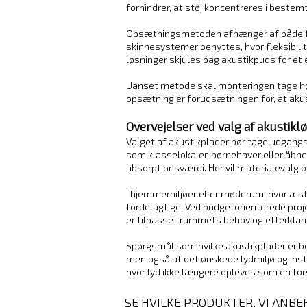
forhindrer, at støj koncentreres i beste
Opsætningsmetoden afhænger af både fun
skinnesystemer benyttes, hvor fleksibilit
løsninger skjules bag akustikpuds for et
Uanset metode skal monteringen tage højd
opsætning er forudsætningen for, at akus
Overvejelser ved valg af akustikl
Valget af akustikplader bør tage udgangsp
som klasselokaler, børnehaver eller åbn
absorptionsværdi. Her vil materialevalg o
I hjemmemiljøer eller møderum, hvor æste
fordelagtige. Ved budgetorienterede proj
er tilpasset rummets behov og efterklang
Spørgsmål som hvilke akustikplader er bed
men også af det ønskede lydmiljø og inst
hvor lyd ikke længere opleves som en fo
SE HVILKE PRODUKTER, VI ANBE