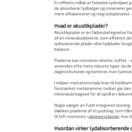
En effektiv måde at forbedre lydmiljøet p
de absorberer lydbølger og minimerer gen
mere afbalanceret og rolig lydoplevelse
Hvad er akustikplader?
Akustikplader er en fællesbetegnelse for
af en mineraluldskerne, som effektivt ab
lydisolerende plader eller lydplader 
balance.
Pladerne kan monteres direkte i loftet 
anvendes ofte mere robuste typer, da de
daginstitutioner og kontorer, hvor lydniv
I miljøer med ekstra høje krav til holdba
forstærket metalramme, hvilket gør den 
mineraluld bagved for at opnå en dokume
Nogle vælger en fuldt integreret løsning,
dækkes pladerne af et pudslag, som hånd
til loft monteres i
skinnesystemer
, hvor 
Hvordan virker lydabsorberende 