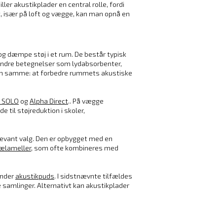
er akustikplader en central rolle, fordi
t, især på loft og vægge, kan man opnå en
og dæmpe støj i et rum. De består typisk
 Andre betegnelser som lydabsorbenter,
en samme: at forbedre rummets akustiske
a SOLO
og
Alpha Direct
.
. På vægge
e til støjreduktion i skoler,
levant valg. Den er opbygget med en
ælameller
, som ofte kombineres med
under
akustikpuds
. I sidstnævnte tilfældes
samlinger. Alternativt kan akustikplader