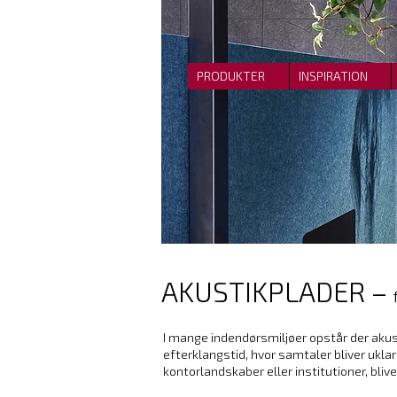
PRODUKTER
INSPIRATION
AKUSTIKPLADER –
I mange indendørsmiljøer opstår der akust
efterklangstid, hvor samtaler bliver ukl
kontorlandskaber eller institutioner, bliv