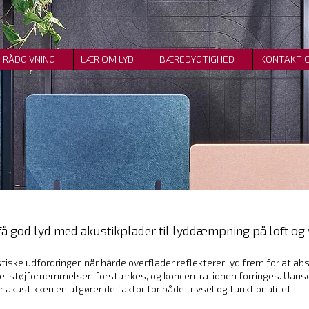
RÅDGIVNING
LÆR OM LYD
BÆREDYGTIGHED
KONTAKT 
få god lyd med akustikplader til lyddæmpning på loft o
iske udfordringer, når hårde overflader reflekterer lyd frem for at ab
are, støjfornemmelsen forstærkes, og koncentrationen forringes. Uanse
er akustikken en afgørende faktor for både trivsel og funktionalitet.